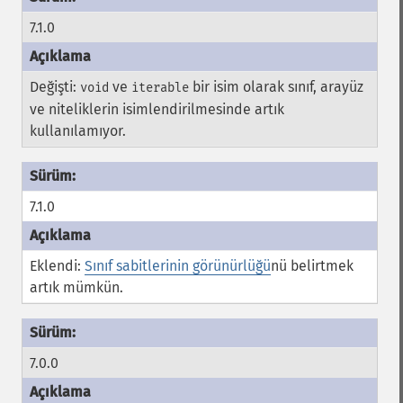
7.1.0
Değişti:
ve
bir isim olarak sınıf, arayüz
void
iterable
ve niteliklerin isimlendirilmesinde artık
kullanılamıyor.
7.1.0
Eklendi:
Sınıf sabitlerinin görünürlüğü
nü belirtmek
artık mümkün.
7.0.0