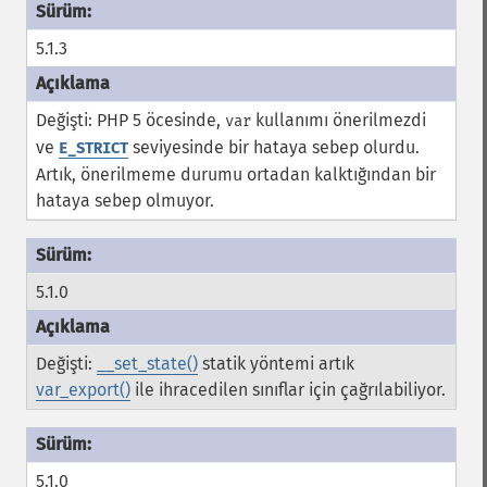
5.1.3
Değişti: PHP 5 öcesinde,
kullanımı önerilmezdi
var
ve
seviyesinde bir hataya sebep olurdu.
E_STRICT
Artık, önerilmeme durumu ortadan kalktığından bir
hataya sebep olmuyor.
5.1.0
Değişti:
__set_state()
statik yöntemi artık
var_export()
ile ihracedilen sınıflar için çağrılabiliyor.
5.1.0