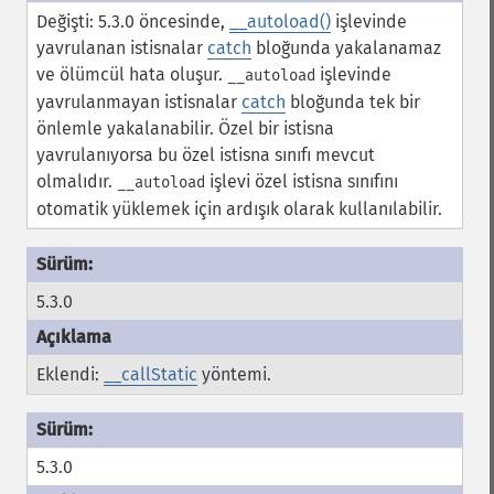
Değişti: 5.3.0 öncesinde,
__autoload()
işlevinde
yavrulanan istisnalar
catch
bloğunda yakalanamaz
ve ölümcül hata oluşur.
işlevinde
__autoload
yavrulanmayan istisnalar
catch
bloğunda tek bir
önlemle yakalanabilir. Özel bir istisna
yavrulanıyorsa bu özel istisna sınıfı mevcut
olmalıdır.
işlevi özel istisna sınıfını
__autoload
otomatik yüklemek için ardışık olarak kullanılabilir.
5.3.0
Eklendi:
__callStatic
yöntemi.
5.3.0