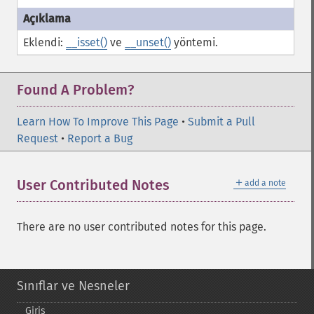
Eklendi:
__isset()
ve
__unset()
yöntemi.
Found A Problem?
Learn How To Improve This Page
•
Submit a Pull
Request
•
Report a Bug
＋
User Contributed Notes
add a note
There are no user contributed notes for this page.
Sınıflar ve Nesneler
Giriş