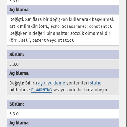
5.3.0
Değişti: Sınıflara bir değişken kullanarak başvurmak
artık mümkün (örn.,
).
echo $classname::constant;
Değişkenin değeri bir anahtar sözcük olmamalıdır
(örn.,
,
veya
).
self
parent
static
5.3.0
Değişti: Sihirli
aşırı yükleme
yöntemleri
static
bildirilirse
seviyesinde bir hata oluşur.
E_WARNING
5.3.0