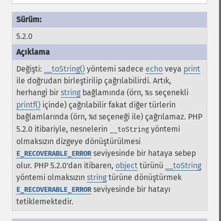
5.2.0
Değişti:
__toString()
yöntemi sadece
echo
veya
print
ile doğrudan birleştirilip çağrılabilirdi. Artık,
herhangi bir
string
bağlamında (örn,
seçenekli
%s
printf()
içinde) çağrılabilir fakat diğer türlerin
bağlamlarında (örn,
seçeneği ile) çağrılamaz. PHP
%d
5.2.0 itibariyle, nesnelerin
yöntemi
__toString
olmaksızın dizgeye dönüştürülmesi
seviyesinde bir hataya sebep
E_RECOVERABLE_ERROR
olur. PHP 5.2.0'dan itibaren,
object
türünü
__toString
yöntemi olmaksızın
string
türüne dönüştürmek
seviyesinde bir hatayı
E_RECOVERABLE_ERROR
tetiklemektedir.