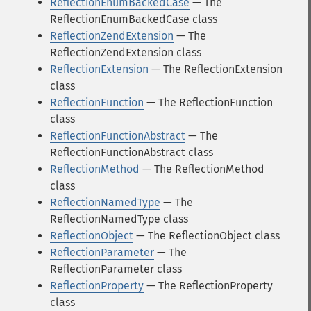
ReflectionEnumBackedCase
— The
ReflectionEnumBackedCase class
ReflectionZendExtension
— The
ReflectionZendExtension class
ReflectionExtension
— The ReflectionExtension
class
ReflectionFunction
— The ReflectionFunction
class
ReflectionFunctionAbstract
— The
ReflectionFunctionAbstract class
ReflectionMethod
— The ReflectionMethod
class
ReflectionNamedType
— The
ReflectionNamedType class
ReflectionObject
— The ReflectionObject class
ReflectionParameter
— The
ReflectionParameter class
ReflectionProperty
— The ReflectionProperty
class